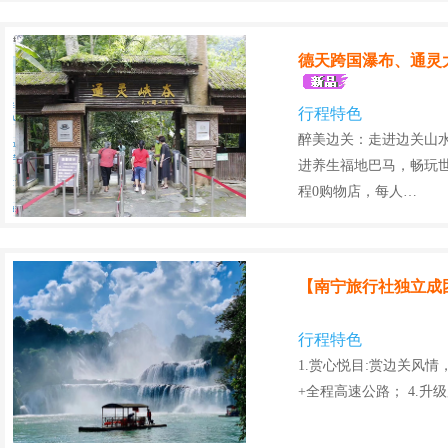
德天跨国瀑布、通灵
行程特色
醉美边关：走进边关山
进养生福地巴马，畅玩
程0购物店，每人…
【南宁旅行社独立成
行程特色
1.赏心悦目:赏边关风情
+全程高速公路； 4.升