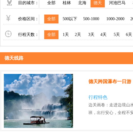
目的城市：
全部
桂林
北海
德天
河池巴马
价格区间：
全部
500以下
500-1000
1000-2000
2
行程天数：
全部
1天
2天
3天
4天
5天
6天
德天线路
德天跨国瀑布一日游
行程特色
边关画卷：走进边境山
班，出行安心，全程不