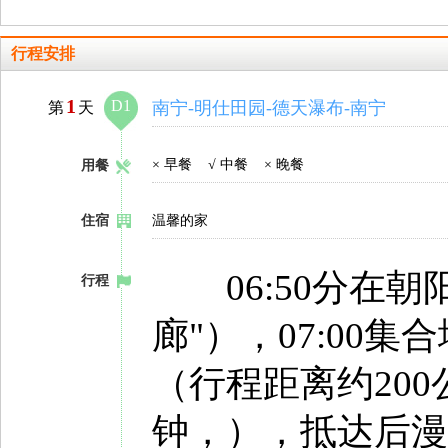
行程安排
1
D1
南宁-明仕田园-德天瀑布-南宁
第
天
×
早餐
√
中餐
×
晚餐
用餐
住宿
温馨的家
06:50分在朝
行程
廊"），07:00
（行程距离约20
钟，），抵达后漫