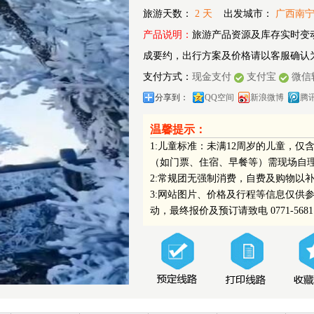
旅游天数：
2 天
出发城市：
广西南
产品说明：
旅游产品资源及库存实时变
成要约，出行方案及价格请以客服确认
支付方式：
现金支付
支付宝
微信
分享到：
QQ空间
新浪微博
腾
温馨提示：
1:儿童标准：未满12周岁的儿童，
（如门票、住宿、早餐等）需现场自
2:常规团无强制消费，自费及购物以
3:网站图片、价格及行程等信息仅供
动，最终报价及预订请致电 0771-5681133