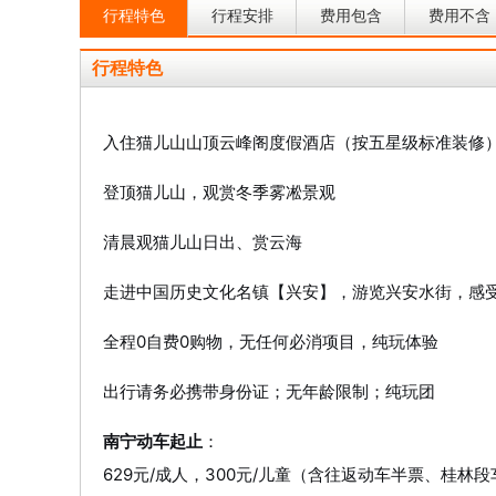
行程特色
行程安排
费用包含
费用不含
行程特色
入住猫儿山山顶云峰阁度假酒店（按五星级标准装修
登顶猫儿山，观赏冬季雾凇景观
清晨观猫儿山日出、赏云海
走进中国历史文化名镇【兴安】，游览兴安水街，感
全程0自费0购物，无任何必消项目，纯玩体验
出行请务必携带身份证；无年龄限制；纯玩团
南宁动车起止
：
629元/成人，300元/儿童（含往返动车半票、桂林