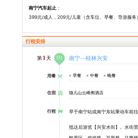
南宁汽车起止
：
399元/成人，209元/儿童（含车位、早餐、导游服务
行程安排
1
D1
南宁—桂林兴安
第
天
×
早餐
×
中餐
×
晚餐
用餐
住宿
猫儿山云峰阁酒店
早于南宁站或南宁东站乘动车前往桂
行程
抵达后游览【兴安水街】。水街
觞景区、娘娘桥、万里桥、马嘶