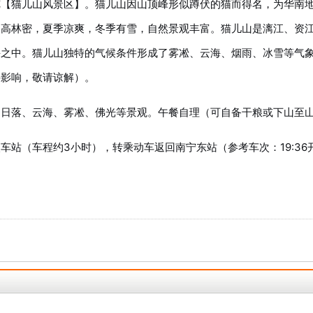
览【猫儿山风景区】。猫儿山因山顶峰形似蹲伏的猫而得名，为华南
山高林密，夏季凉爽，冬季有雪，自然景观丰富。猫儿山是漓江、资
海之中。猫儿山独特的气候条件形成了雾凇、云海、烟雨、冰雪等气
件影响，敬请谅解）。
、日落、云海、雾凇、佛光等景观。午餐自理（可自备干粮或下山至
站（车程约3小时），转乘动车返回南宁东站（参考车次：19:36开