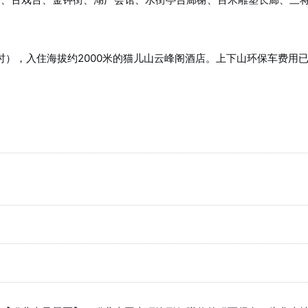
时），入住海拔约2000米的猫儿山云峰阁酒店。上下山环保车费用