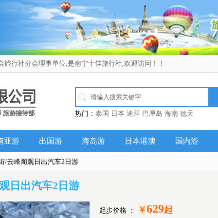
会旅行社分会理事单位,是南宁十佳旅行社,欢迎访问！！
热门：
泰国
日本
迪拜
巴厘岛
海南
德天
南亚游
出国游
海岛游
日本港澳
国内游
水街/云峰阁观日出汽车2日游
阁观日出汽车2日游
629
￥
起
起步价格 ：