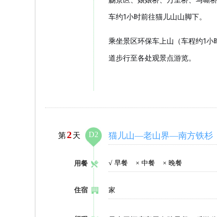
车约1小时前往猫儿山山脚下。
乘坐景区环保车上山（车程约1小
道步行至各处观景点游览。
2
D2
猫儿山—老山界—南方铁杉
第
天
√
早餐
×
中餐
×
晚餐
用餐
住宿
家