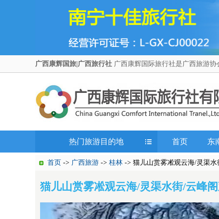
广西康辉国旅|广西旅行社
广西康辉国际旅行社是广西旅游协
热门旅游目的地
首页
东
首页
->
广西旅游
->
桂林
-> 猫儿山赏雾凇观云海/灵渠
猫儿山赏雾凇观云海/灵渠水街/云峰