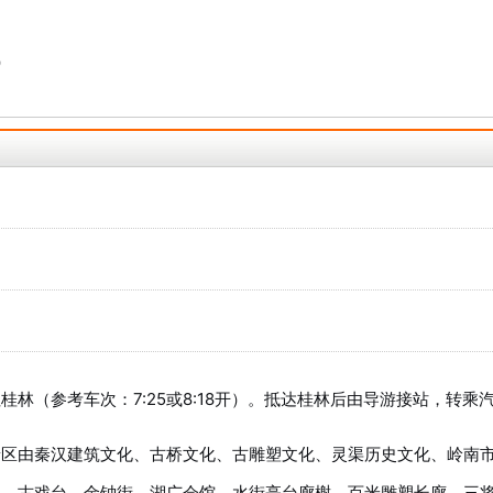
）
林（参考车次：7:25或8:18开）。抵达桂林后由导游接站，转乘
景区由秦汉建筑文化、古桥文化、古雕塑文化、灵渠历史文化、岭南
桥、古戏台、金钟街、湖广会馆、水街亭台廊榭、百米雕塑长廊、三