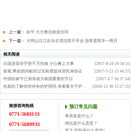
上一篇：
桂平:大力整治旅游合同
下一篇：
大明山汉江欢乐谷漂流暂不开业 游客需再等一两月
相关阅读
·
出国游某些手势千万别做 小心摊上大事
[2017-8-24 10:34:11]
·
新规:乘坐国内航班过安检需提供居民身份证
[2017-5-23 15:44:57]
·
中国的春节已渐渐成为泰国重要的节日
[2017-2-7 16:37:54]
·
你真的了解你所持有的护照吗 来看看关于护…
[2016-12-30 15:27:31]
旅游咨询热线
预订常见问题
0771-5681133
单房差是什么？
纯玩是什么意思？
0771-5689933
双飞/双卧是什么意思?